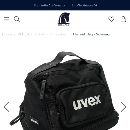
Schnelle Lieferung
Große Auswahl
Home
REITER
Zubehör
Taschen
Helmet Bag - Schwarz