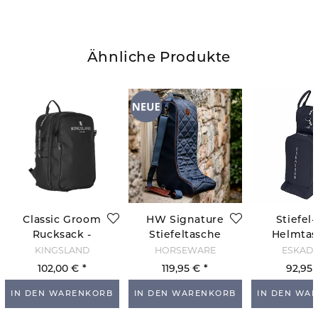
Ähnliche Produkte
Classic Groom
HW Signature
Stiefel
Rucksack -
Stiefeltasche
Helmtas
Schwarz
- Marine
Marine
KINGSLAND
HORSEWARE
ESKAD
102,00 €
119,95 €
92,95 
IN DEN WARENKORB
IN DEN WARENKORB
IN DEN WA