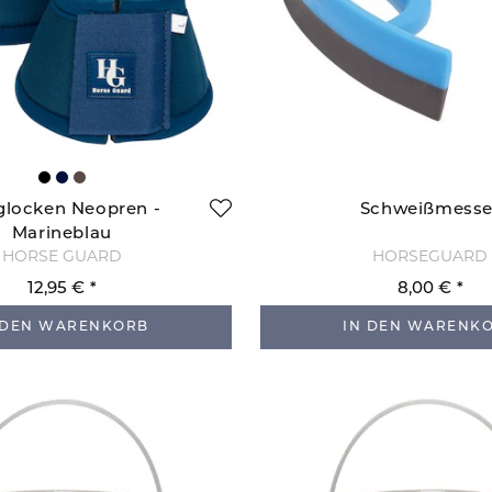
glocken Neopren -
Schweißmesse
Marineblau
HORSE GUARD
HORSEGUARD
12,95 €
8,00 €
 DEN WARENKORB
IN DEN WARENK