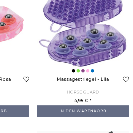
 Rosa
Massagestriegel - Lila
HORSE GUARD
4,95 €
ORB
IN DEN WARENKORB