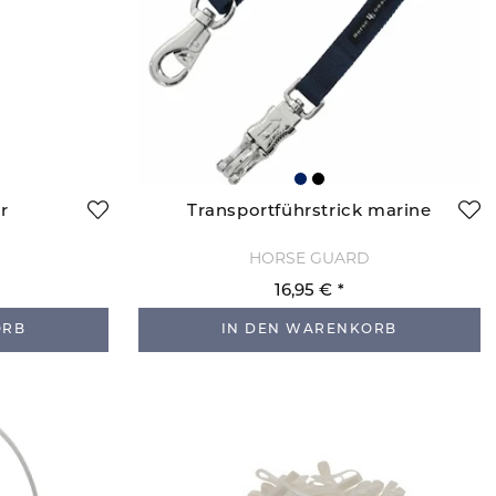
r
Transportführstrick marine
HORSE GUARD
16,95 €
ORB
IN DEN WARENKORB