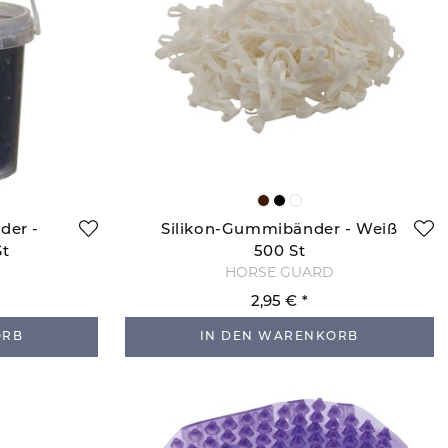
der -
Silikon-Gummibänder - Weiß
St
500 St
HORSE GUARD
2,95 €
ORB
IN DEN WARENKORB