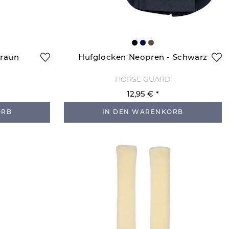
Braun
Hufglocken Neopren - Schwarz
HORSE GUARD
12,95 €
ORB
IN DEN WARENKORB