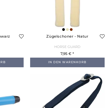
hwarz
Zügelschoner - Natur
HORSE GUARD
7,95 €
ORB
IN DEN WARENKORB