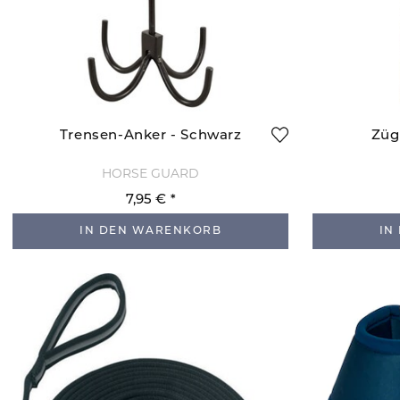
Trensen-Anker - Schwarz
Züg
HORSE GUARD
7,95 €
IN DEN WARENKORB
IN