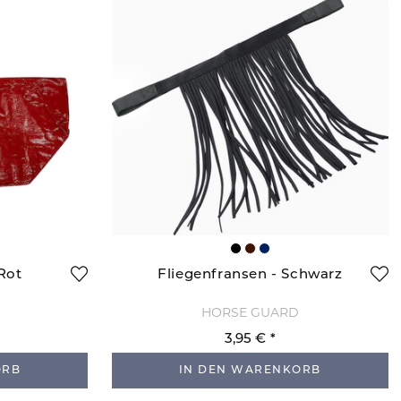
Rot
Fliegenfransen - Schwarz
HORSE GUARD
3,95 €
ORB
IN DEN WARENKORB