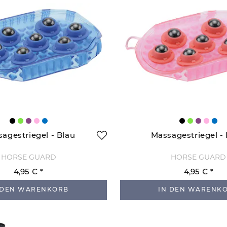
agestriegel - Blau
Massagestriegel -
HORSE GUARD
HORSE GUARD
4,95 €
4,95 €
 DEN WARENKORB
IN DEN WARENK