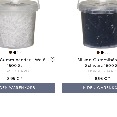
n-Gummibänder - Weiß
Silikon-Gummibän
1500 St
Schwarz 1500 
HORSE GUARD
HORSE GUARD
8,95 €
8,95 €
 DEN WARENKORB
IN DEN WARENK