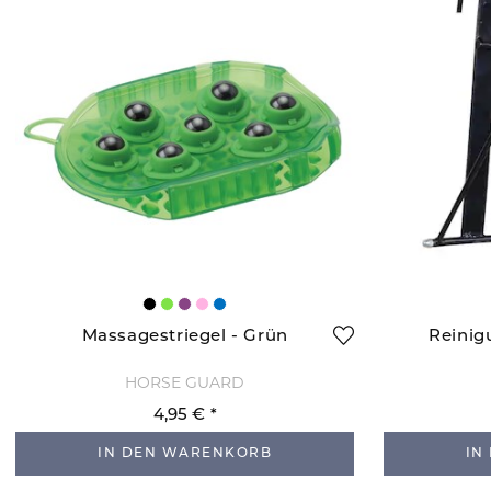
Massagestriegel - Grün
Reinig
HORSE GUARD
4,95 €
IN DEN WARENKORB
IN