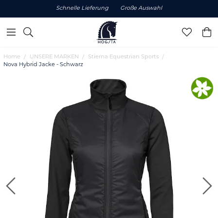
Schnelle Lieferung
Große Auswahl
Home
UNSERE MARKEN
Stierna Equestrian Sports
Nova Hybrid Jacke - Schwarz