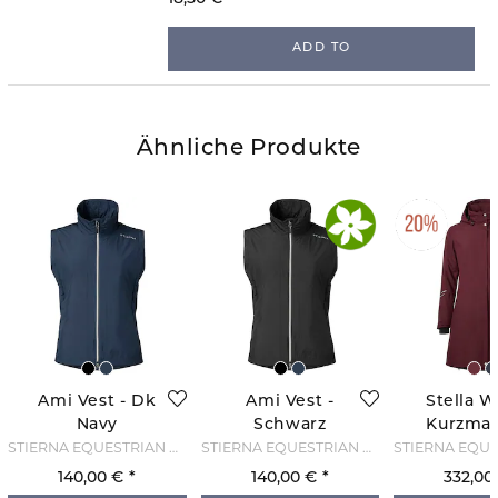
ADD TO
Ähnliche Produkte
Ami Vest - Dk
Ami Vest -
Stella W
Navy
Schwarz
Kurzman
Merl
STIERNA EQUESTRIAN SPORTS
STIERNA EQUESTRIAN SPORTS
140,00 €
140,00 €
332,00