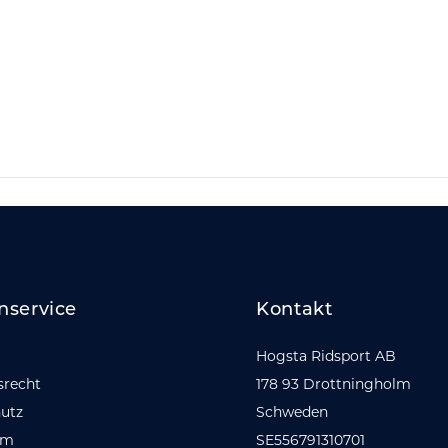
nservice
Kontakt
Hogsta Ridsport AB
srecht
178 93 Drottningholm
utz
Schweden
um
SE556791310701