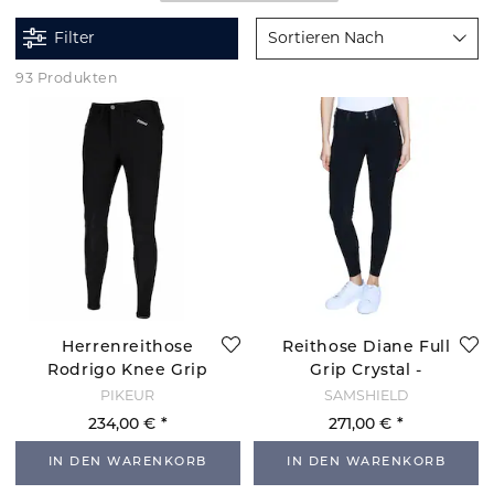
Filter
Sortieren Nach
93 Produkten
Herrenreithose
Reithose Diane Full
Rodrigo Knee Grip
Grip Crystal -
- Schwarz
Marine
PIKEUR
SAMSHIELD
234,00 €
271,00 €
IN DEN WARENKORB
IN DEN WARENKORB