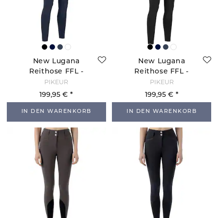
New Lugana
New Lugana
Reithose FFL -
Reithose FFL -
Nightblue
Schwarz
PIKEUR
PIKEUR
199,95 €
199,95 €
IN DEN WARENKORB
IN DEN WARENKORB