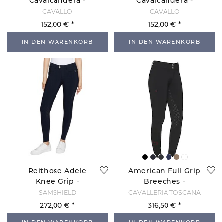
Cavalcandera -
Cavalcandera -
Darkblue
Weiß
CAVALLO
CAVALLO
152,00 €
152,00 €
IN DEN WARENKORB
IN DEN WARENKORB
Reithose Adele
American Full Grip
Knee Grip -
Breeches -
Marineblau
Schwarz
SAMSHIELD
CAVALLERIA TOSCANA
272,00 €
316,50 €