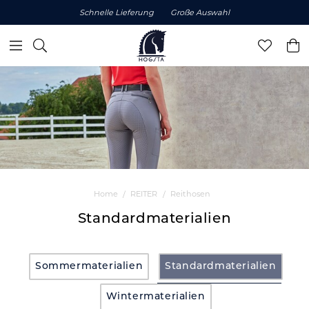
Schnelle Lieferung
Große Auswahl
Home
REITER
Reithosen
Standardmaterialien
Sommermaterialien
Standardmaterialien
Wintermaterialien