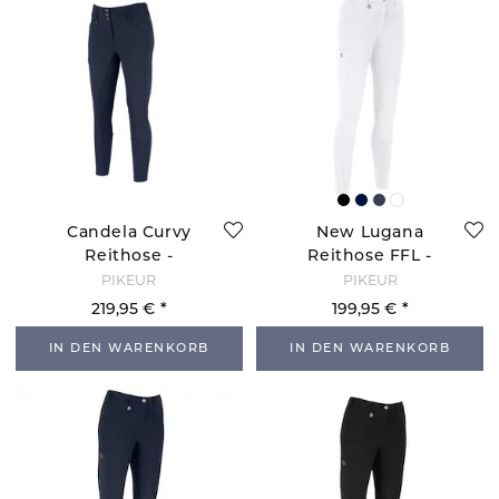
Candela Curvy
New Lugana
Reithose -
Reithose FFL -
Nightblue
Weiß
PIKEUR
PIKEUR
219,95 €
199,95 €
IN DEN WARENKORB
IN DEN WARENKORB