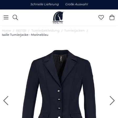
Schnelle Lieferung
Große Auswahl
Home
REITER
Turnierbekleidung
Turnierjacken
Isalie Turnierjacke - Marineblau