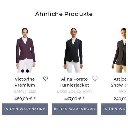
Ähnliche Produkte
Victorine
Alina Forato
Artico
Premium
Turnierjacket
Show Co
Turnierjacke -
- Sky Captain
Schw
SAMSHIELD
BOSS EQUESTRIAN
ARIA
Plum
489,00 €
447,00 €
240,00
IN DEN WARENKORB
IN DEN WARENKORB
IN DEN WA