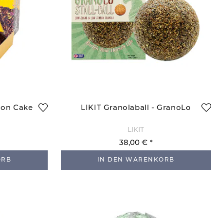
ion Cake
LIKIT Granolaball - GranoLo
LIKIT
38,00 €
ORB
IN DEN WARENKORB