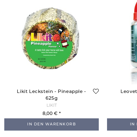
Likit Leckstein - Pineapple -
Leovet
625g
LIKIT
8,00 €
IN DEN WARENKORB
IN