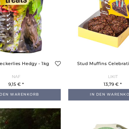
eckerlies Hedgy - 1kg
Stud Muffins Celebrat
NAF
LIKIT
9,15 €
13,79 €
 DEN WARENKORB
IN DEN WARENK