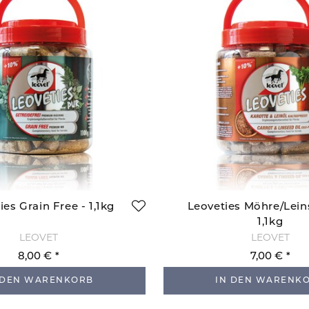
ies Grain Free - 1,1kg
Leoveties Möhre/Lei
1,1kg
LEOVET
LEOVET
8,00 €
7,00 €
 DEN WARENKORB
IN DEN WARENK