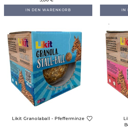
3,00 €
IN DEN WARENKORB
IN
Likit Granolaball - Pfefferminze
Li
B