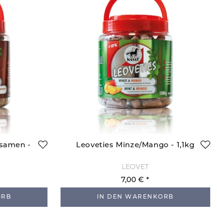
nsamen -
Leoveties Minze/Mango - 1,1kg
LEOVET
7,00 €
ORB
IN DEN WARENKORB