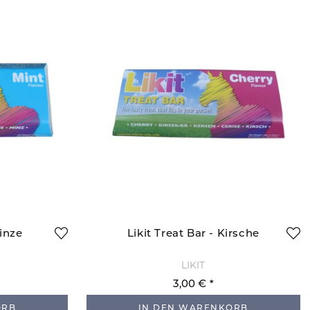
Minze
Likit Treat Bar - Kirsche
LIKIT
3,00 €
ORB
IN DEN WARENKORB