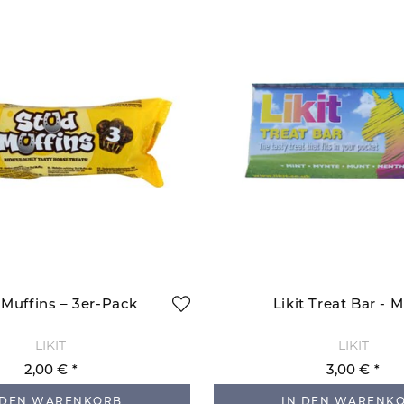
 Muffins – 3er-Pack
Likit Treat Bar - 
LIKIT
LIKIT
2,00 €
3,00 €
 DEN WARENKORB
IN DEN WARENK