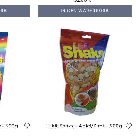
32,00 €
ORB
IN DEN WARENKORB
w - 500g
Likit Snaks - Apfel/Zimt - 500g