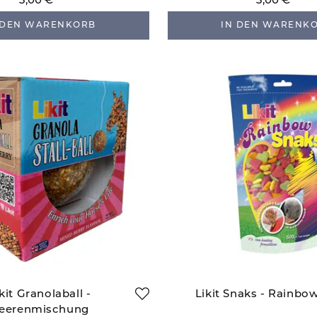
3,00 €
3,00 €
 DEN WARENKORB
IN DEN WARENK
kit Granolaball -
Likit Snaks - Rainbo
eerenmischung