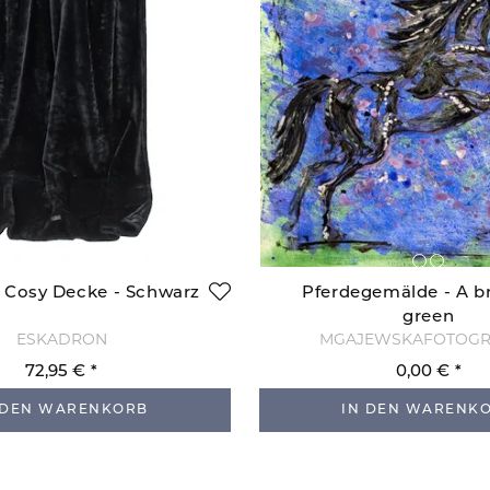
 Cosy Decke - Schwarz
Pferdegemälde - A br
green
ESKADRON
MGAJEWSKAFOTOGR
72,95 €
0,00 €
 DEN WARENKORB
IN DEN WARENK