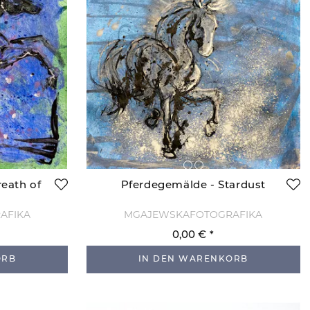
eath of
Pferdegemälde - Stardust
AFIKA
MGAJEWSKAFOTOGRAFIKA
0,00 €
ORB
IN DEN WARENKORB