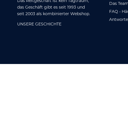
Das Reitgeschäft ist kein Tagtraum,
Das Team
das Geschäft gibt es seit 1993 und
FAQ - Hä
seit 2003 als kombinierter Webshop.
Antwort
UNSERE GESCHICHTE