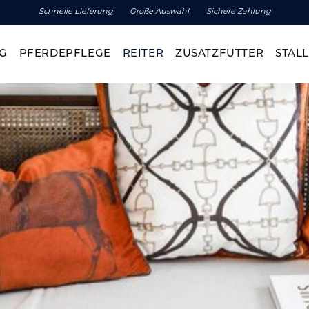
Schnelle Lieferung
Große Auswahl
Sichere Zahlung
G
PFERDEPFLEGE
REITER
ZUSATZFUTTER
STALL