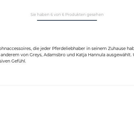
Sie haben 6 von 6 Produkten gesehen
hnaccessoires, die jeder Pferdeliebhaber in seinem Zuhause h
r anderem von Greys, Adamsbro und Katja Hannula ausgewählt. 
iven Gefühl.