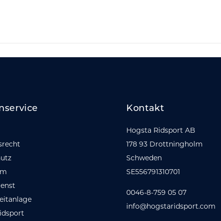
nservice
Kontakt
Hogsta Ridsport AB
srecht
178 93 Drottningholm
utz
Schweden
um
SE556791310701
enst
0046-8-759 05 07
eitanlage
info@hogstaridsport.com
idsport