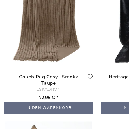
Couch Rug Cosy - Smoky
Heritage
Taupe
ESKADRON
72,95 €
IN DEN WARENKORB
IN