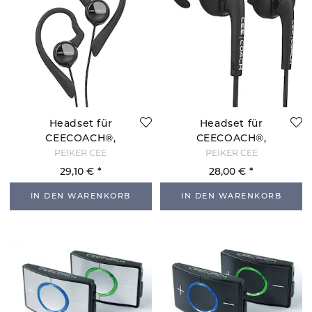
Headset für
Headset für
CEECOACH®,
CEECOACH®,
Ohrbogen
Standard
PEIKER CEE
PEIKER CEE
29,10 €
28,00 €
IN DEN WARENKORB
IN DEN WARENKORB