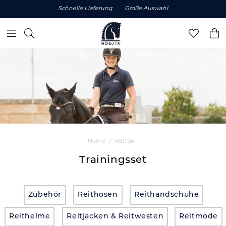
Schnelle Lieferung
Große Auswahl
Home
REITER
Trainingsset
Zubehör
Reithosen
Reithandschuhe
Reithelme
Reitjacken & Reitwesten
Reitmode