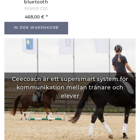
bluetooth
(weiß/silber)
PEIKER CEE
468,00 €
IN DEN WARENKORB
Ceecoach är ett supersmart system för
kommunikation mellan tränare och
elever